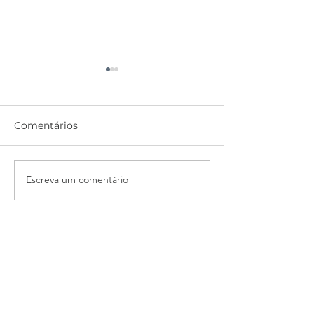
Comentários
Antes de derreter
Editando seus 
Escreva um comentário
Contato