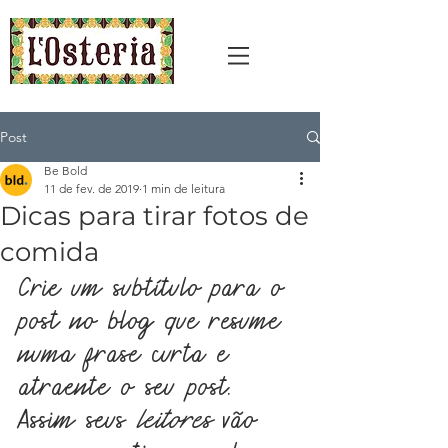
Post
Be Bold
11 de fev. de 2019
1 min de leitura
Dicas para tirar fotos de
comida
Crie um subtítulo para o 
post no blog que resume 
numa frase curta e 
atraente o seu post. 
Assim seus 
leitores 
vão 